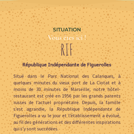
SITUATION
Vous êtes ici !
RIF
République Indépendante de Figuerolles
Situé dans le Parc National des Calanques, à
quelques minutes du vieux port de La Ciotat et à
moins de 30 minutes de Marseille, notre hôtel-
restaurant est créé en 1956 par les grands parents
russes de l’actuel propriétaire. Depuis, la famille
s’est agrandie, la République Indépendante de
Figuerolles a vu le jour et l’établissement a évolué,
au fil des générations et des différentes inspirations
qui s’y sont succédées.