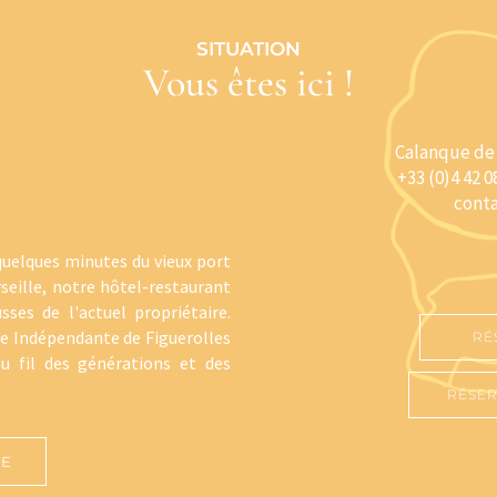
SITUATION
Vous êtes ici !
Calanque de 
+33 (0)4 42 0
cont
quelques minutes du vieux port
seille, notre hôtel-restaurant
ses de l'actuel propriétaire.
que Indépendante de Figuerolles
RÉ
au fil des générations et des
.
RÉSER
RE