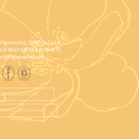
Figuerolles, 13600 La Ciotat
8 25 94 et +33 (0)4 42 08 41 71
act@figuerolles.com
SERVER À L'HÔTEL
VER AU RESTAURANT